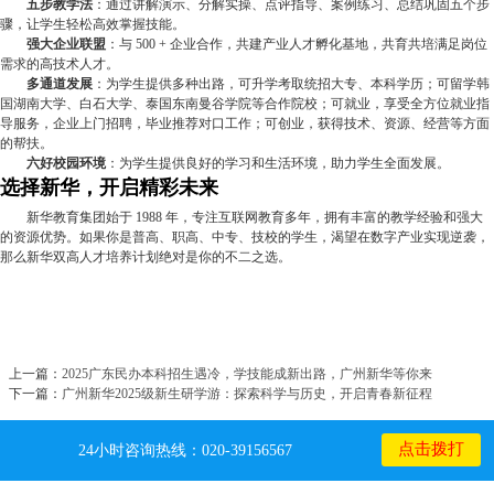
五步教学法
：通过讲解演示、分解实操、点评指导、案例练习、总结巩固五个步
骤，让学生轻松高效掌握技能。
强大企业联盟
：与 500 + 企业合作，共建产业人才孵化基地，共育共培满足岗位
需求的高技术人才。
多通道发展
：为学生提供多种出路，可升学考取统招大专、本科学历；可留学韩
国湖南大学、白石大学、泰国东南曼谷学院等合作院校；可就业，享受全方位就业指
导服务，企业上门招聘，毕业推荐对口工作；可创业，获得技术、资源、经营等方面
的帮扶。
六好校园环境
：为学生提供良好的学习和生活环境，助力学生全面发展。
选择新华，开启精彩未来
新华教育集团始于 1988 年，专注互联网教育多年，拥有丰富的教学经验和强大
的资源优势。如果你是普高、职高、中专、技校的学生，渴望在数字产业实现逆袭，
那么新华双高人才培养计划绝对是你的不二之选。
上一篇：
2025广东民办本科招生遇冷，学技能成新出路，广州新华等你来
下一篇：
广州新华2025级新生研学游：探索科学与历史，开启青春新征程
点击拨打
24小时咨询热线：020-39156567