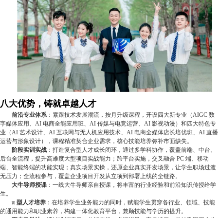
八大优势，铸就卓越人才
前沿专业体系
：紧跟技术发展潮流，按月升级课程，开设四大新专业（AIGC 数
字媒体应用、AI 电商全能应用班、AI 传媒与电竞运营、AI 影视动漫）和四大特色专
业（AI 艺术设计、AI 互联网与无人机应用技术、AI 电商全媒体店长培优班、AI 直播
运营与形象设计），课程精准契合企业需求，核心技能培养弥补市面缺失。
阶段实训实战
：打造复合型人才成长闭环，通过多学科协作，覆盖前端、中台、
后台全流程，提升高难度大型项目实战能力；跨平台实施，交叉融合 PC 端、移动
端、智能终端的功能实现；真实场景实操，还原企业真实开发场景，让学生职场过渡
无压力；全流程参与，覆盖企业项目开发从立项到部署上线的全链路。
大牛导师授课
：一线大牛导师亲自授课，将丰富的行业经验和前沿知识传授给学
生。
π 型人才培养
：在培养学生业务能力的同时，赋能学生贯穿各行业、领域、技能
的通用能力和职业素养，构建一体化教育平台，兼顾技能与学历的提升。