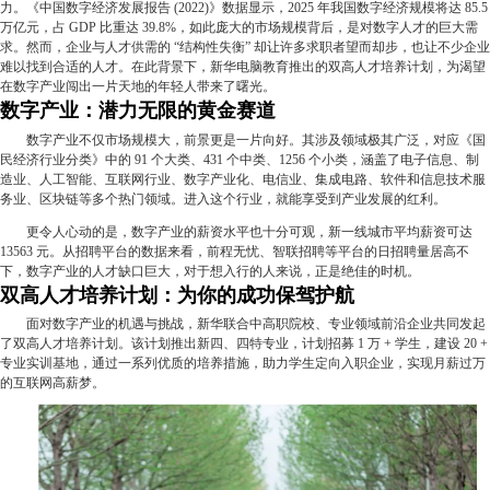
力。《中国数字经济发展报告 (2022)》数据显示，2025 年我国数字经济规模将达 85.5
万亿元，占 GDP 比重达 39.8%，如此庞大的市场规模背后，是对数字人才的巨大需
求。然而，企业与人才供需的 “结构性失衡” 却让许多求职者望而却步，也让不少企业
难以找到合适的人才。在此背景下，新华电脑教育推出的双高人才培养计划，为渴望
在数字产业闯出一片天地的年轻人带来了曙光。
数字产业：潜力无限的黄金赛道
数字产业不仅市场规模大，前景更是一片向好。其涉及领域极其广泛，对应《国
民经济行业分类》中的 91 个大类、431 个中类、1256 个小类，涵盖了电子信息、制
造业、人工智能、互联网行业、数字产业化、电信业、集成电路、软件和信息技术服
务业、区块链等多个热门领域。进入这个行业，就能享受到产业发展的红利。
更令人心动的是，数字产业的薪资水平也十分可观，新一线城市平均薪资可达
13563 元。从招聘平台的数据来看，前程无忧、智联招聘等平台的日招聘量居高不
下，数字产业的人才缺口巨大，对于想入行的人来说，正是绝佳的时机。
双高人才培养计划：为你的成功保驾护航
面对数字产业的机遇与挑战，新华联合中高职院校、专业领域前沿企业共同发起
了双高人才培养计划。该计划推出新四、四特专业，计划招募 1 万 + 学生，建设 20 +
专业实训基地，通过一系列优质的培养措施，助力学生定向入职企业，实现月薪过万
的互联网高薪梦。