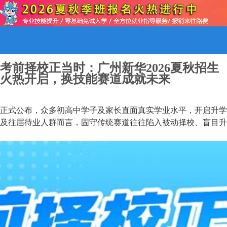
考前择校正当时：广州新华2026夏秋招生
火热开启，换技能赛道成就未来
正式公布，众多初高中学子及家长直面真实学业水平，开启升学
及往届待业人群而言，固守传统赛道往往陷入被动择校、盲目升